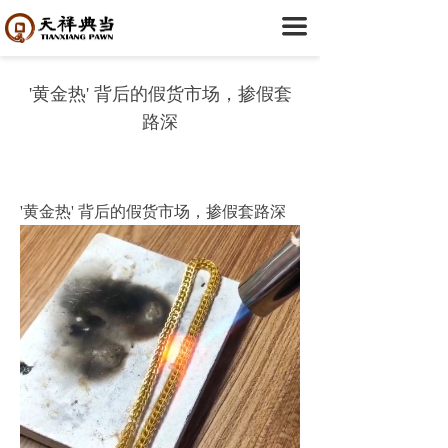
首页
끀
关于我们
'黄金热' 背后的假货市场，掺假套
ꄷ
企业简介
路深
ꄷ
典当20年
ꄷ
门店分布
'黄金热' 背后的假货市场，掺假套路深
典当融资
ꄷ
机动车典当
ꄷ
房产典当
ꄷ
民品典当
创新业务