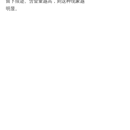
留下痕迹。含金量越高，则这种现象越
明显。
5、看重量：黄金的其比重为19.32，要
高于其它金属，相同重量的黄铜、赤
铜，体积要比相同重量的黄金、赤金大
得多，用手掂掂重量，即可知道。
6、用火烧：真金首饰用烈火烧能耐久不
变色，假的则不耐火，燃烧后会变成黑
褐色，而且会失去光亮。
上一篇：
无
ꄴ
下一篇：
无
ꄲ