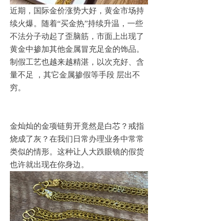
近期，国际金价涨势大好，黄金市场持
ꄷ
绝当品销售
续火爆。随着“买金热”持续升温，一些
不法分子动起了歪脑筋，市面上出现了
ꄷ
奢侈品流通
黄金中掺加其他金属冒充足金的饰品。
制假工艺也越来越精湛，以次充好、含
ꄷ
鉴定服务
量不足 ，其它金属掺假等手段 层出不
ꄷ
免费清洗
穷。
团队
金灿灿的金项链剪开竟然是白芯？戒指
企业资讯
烧成了灰？在我们日常办理业务中常常
类似的情形。这种让人大跌眼镜的假货
线上商城
也许就出现在你身边。