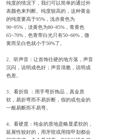
纯度的情况下，我们可以简单的通过外
表颜色来判断。纯度较高的，这种黄金
的纯度要高于95%，浅赤黄色为
90~95%，淡黄色为80~85%，青黄色
65~70%，色青带白光只有50~60%，微
黄而呈白色就小于50%了。
2、听声音：让首饰往硬的地方落，声音
沉闷，说明成色好；声音清脆，说明成
色差。
3、看折痕 ：用手弯折饰品，真金质
软，易折弯而不易折断，假的或包金的
一般易断而不易弯。
4、看硬度：纯金的质地是略显柔软的，
延展性较好的，用牙咬或用指甲划都会